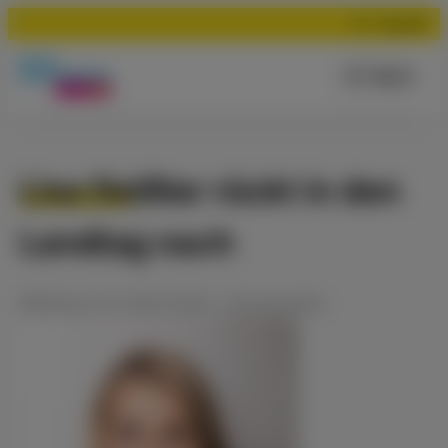
Suchen
Menü
Lisa Deißler rückt in den
Landtag nach
Meldung
vom
26.10.2021
•
Kommunales