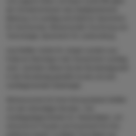
und Jugend, Kultur und Sport sowie Mit-glied
der Schulkommission des Stadtparlaments
Marburg. Im Landtag wird Deiß-ler Sprecherin
für Hochschule, Wissenschaft, Forschung und
Technologie, Sprecherin für Justizvollzug.
Lisa Deißler rückte für Jürgen Lenders aus
Fulda am Dienstag in den hessischem Landtag
nach, nachdem dieser bei der Bundestagswahl
in den Bundestag gewählt wurde und sein
Landtagsmandat niederlegte.
Glückwunsche für ihren Einzug bekam Deißler
von der ehemaligen Bundes- und
Landtagsabgeordneten Dr. Gisela Babel: „Ich
wünsche ihr Freude und Zuversicht für ihre
politische Arbeit“, so Babel. Frau Babel war