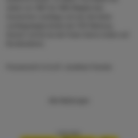
selbst von 1987 bis 1990 Mitglied des
hessischen Landtags und war die letzte
Landtagsabgeordnete der FDP Marburg.
Danach vertrat sie die Freien Demo-kraten auf
Bundesebene.
Presserecht V.i.S.d.P. Jonathan Franzke
Alle Meldungen
Inhalt teilen: