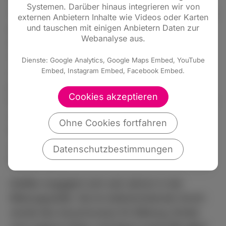
Systemen. Darüber hinaus integrieren wir von
Universität in Marburg stu-diert. „Ich es ist eine
externen Anbietern Inhalte wie Videos oder Karten
und tauschen mit einigen Anbietern Daten zur
große Aufgabe, die mich mit Demut und Stolz
Webanalyse aus.
erfüllt, nun eine junge Generation als eine
Vertreterin ihrer Mitte in Wiesbaden vertreten
Dienste: Google Analytics, Google Maps Embed, YouTube
Embed, Instagram Embed, Facebook Embed.
zu können“, freut sich Deißler. Trotz ihres
jungen Alters verfügt die Liberale über viel
Cookies akzeptieren
Erfahrung der Gremien und Parteiarbeit. Sie ist
seit 2017 Stadtverordnete in Marburg, sowie
Ohne Cookies fortfahren
langjäh-rige stellvertretende Kreisvorsitzende
und Mitglied des Landesvorstands der Freien
Datenschutzbestimmungen
Demokraten.
Deißler engagiert sich seit Jahren in der
Bildungspolitik. Sie ist stellvertretende Vorsit-
zende des Ausschusses für Bildung, Kinder