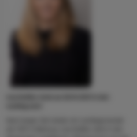
Lisa Deißler rückt am 26.10.2021 in den
Landtag nach
Nach langer Zeit wieder ein Landtagsmandat
der FDP in Marburg. Lisa Deißler zieht in den