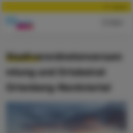
Suchen
Menü
Stadtverordnetenversam
mlung und Ortsbeirat
Ortenberg-Nordviertel