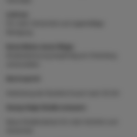
Fahrräder
Licht an:
Für mehr Sicherheit und regelmäßige
Reinigung
Kurze Beine, kurze Wege:
Kinderbetreuung langfristig am Ortenberg
sicherstellen
Die 8 nach 8:
Anbindung der Buslinie 8 auch nach 20 Uhr
Georg-Voigt-Straße erneuern:
Neue Straßendecke für mehr Komfort und
Sicherheit