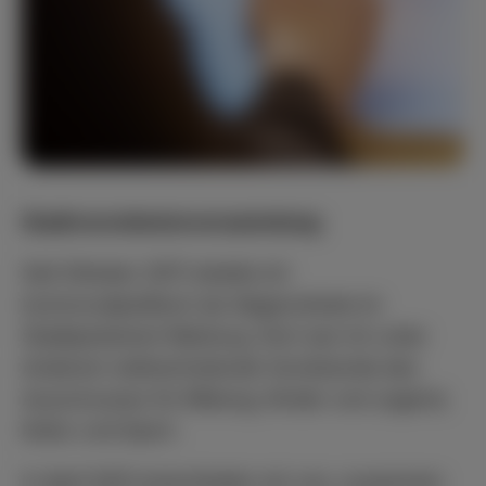
Stadtverordnetenversammlung
Seit Oktober 2017 arbeite ich
kommunalpolitisch als Abgeordnete im
Stadtparlament Marburg. Dort war ich unter
Anderem stellvertretende Vorsitzende des
Ausschusses für Bildung, Kinder und Jugend,
Kultur und Sport.
In April 2021 entschieden wir uns, zusammen