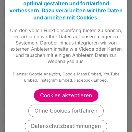
optimal gestalten und fortlaufend
dafür, verfasste Spies ein Schreiben an die
verbessern. Dazu verarbeiten wir Ihre Daten
Bundesregierung, in welchem er die
und arbeiten mit Cookies.
inhaltlichen Forderungen der Klimaaktivisten
Um den vollen Funktionsumfang bieten zu können,
unterstütze.
verarbeiten wir Ihre Daten auf unseren eigenen
Systemen. Darüber hinaus integrieren wir von
Auch die Jungen Liberalen Hessen sprechen
externen Anbietern Inhalte wie Videos oder Karten
sich allgemein dafür aus, legitime Proteste
und tauschen mit einigen Anbietern Daten zur
Webanalyse aus.
ernst zu nehmen und gemeinsam Lösungen zu
finden. „Wir Jungen Liberalen sind fest davon
Dienste: Google Analytics, Google Maps Embed, YouTube
überzeugt, dass Demonstrationen ernst
Embed, Instagram Embed, Facebook Embed.
genommen werden müssen und insbesondere
Cookies akzeptieren
beim Klimaschutz gilt es schnell zu handeln.
Doch die Straftaten der letzten Generationen
Ohne Cookies fortfahren
gehen zu weit und wurden in mehreren Fällen
bereits gerichtlich verfolgt.“, so Jorias Bach,
Datenschutzbestimmungen
der Landesvorsitzende der JuLis Hessen.