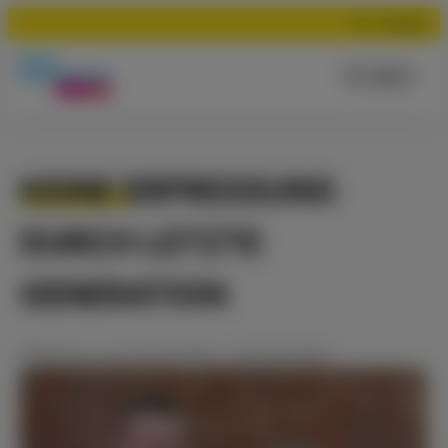
Suchen
Menü
KEINE ERPRESSUNG
DURCH LETZTE
GENERATION
Meldung
vom
07.03.2023
•
Kommunales