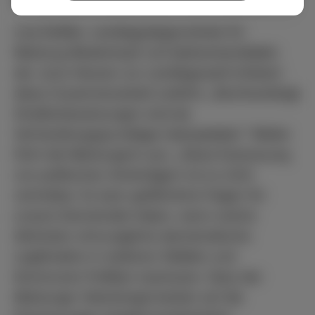
Lisa Deißler, Landtagsabgeordnete für
Marburg-Biedenkopf und Spitzenkandidatin
der JuLis Hessen zur Landtagswahl kritisiert
diese Zusammenarbeit zutiefst: „Rechtswidrige
Straßenbesetzungen sind als
Verhandlungsgrundlage inakzeptabel.“ Weiter
führt die Marburgerin aus: „Diese Erpressung
von politischen Amtsträgern ist so nicht
vertretbar. Es kann gefährliche Folgen für
unsere Demokratie haben, wenn solche
Aktivisten ohne jegliche demokratische
Legitimation in weiteren Städten und
Kommunen Politiker erpressen. Dass der
Marburger Oberbürgermeister auf die