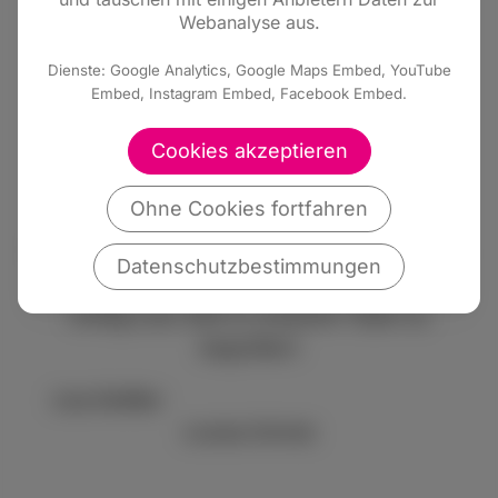
kreativ ein, oder unterstütz uns finanziell
Webanalyse aus.
FDP Marburg-Biedenkopf
Dienste: Google Analytics, Google Maps Embed, YouTube
Embed, Instagram Embed, Facebook Embed.
DE21 5139 0000 0016 4636 04
Cookies akzeptieren
Verwendungszweck Spende LTW23
Ohne Cookies fortfahren
Wenn Du Dich auf andere Weise in den
Wahlkampf einbringen möchtest, melde dich.
Datenschutzbestimmungen
Wahlkampf ist Teamarbeit und wir haben
richtig Lust, Dich in unserem Team zu
begrüßen!
Lisa Deißler
Louisa Scholz