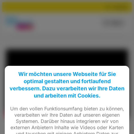
Suchen
Menü
Wir möchten unsere Webseite für Sie
optimal gestalten und fortlaufend
verbessern. Dazu verarbeiten wir Ihre Daten
und arbeiten mit Cookies.
Um den vollen Funktionsumfang bieten zu können,
verarbeiten wir Ihre Daten auf unseren eigenen
Systemen. Darüber hinaus integrieren wir von
externen Anbietern Inhalte wie Videos oder Karten
Hilf uns Plakate aufzuhängen, bring dich
und tauschen mit einigen Anbietern Daten zur